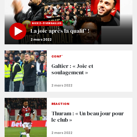
NICE 2-0 VERSAILLES
La joie après la qualif' !
CONF'
Galtier : « Joie et
soulagement »
RÉACTION
Thuram : « Un beau jour pour
le club »