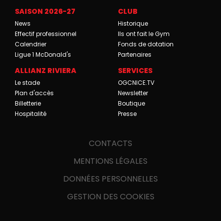
SAISON 2026-27
CLUB
News
Historique
Effectif professionnel
Ils ont fait le Gym
Calendrier
Fonds de dotation
Ligue 1 McDonald's
Partenaires
ALLIANZ RIVIERA
SERVICES
Le stade
OGCNICE.TV
Plan d'accès
Newsletter
Billetterie
Boutique
Hospitalité
Presse
CONTACTS
MENTIONS LÉGALES
DONNÉES PERSONNELLES
GESTION DES COOKIES