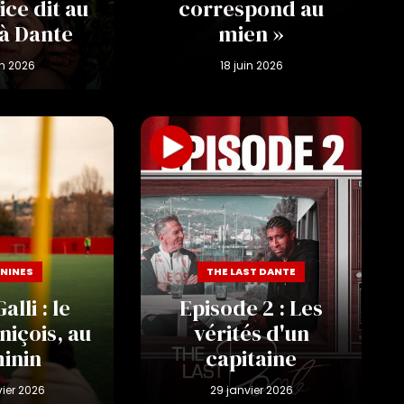
ce dit au
correspond au
 à Dante
mien »
NINES
THE LAST DANTE
alli : le
Episode 2 : Les
niçois, au
vérités d'un
inin
capitaine