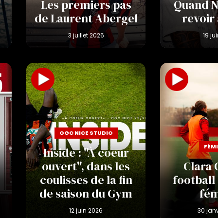
Les premiers pas
Quand Ni
de Laurent Abergel
revoir
OGC NICE STUDIO
FÉMI
Inside : "À coeur
ouvert", dans les
Clara G
coulisses de la fin
football 
de saison du Gym
fém