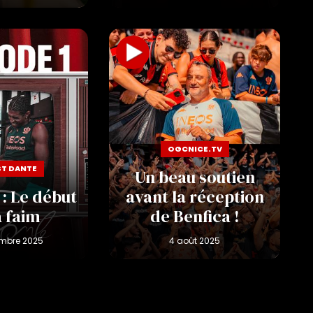
OGCNICE.TV
ST DANTE
Un beau soutien
 : Le début
avant la réception
a faim
de Benfica !