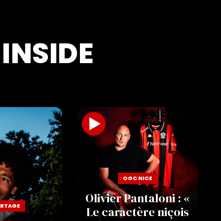
INSIDE
OGC NICE
Olivier Pantaloni : «
RTAGE
Le caractère niçois