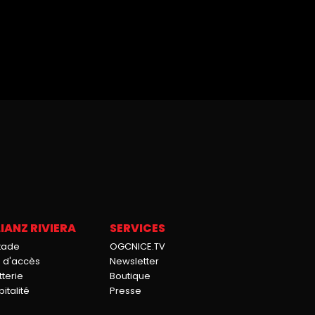
IANZ RIVIERA
SERVICES
stade
OGCNICE.TV
n d'accès
Newsletter
tterie
Boutique
italité
Presse