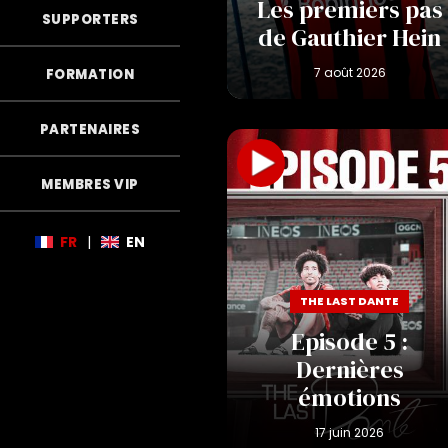
Les premiers pas
SUPPORTERS
de Gauthier Hein
FORMATION
PARTENAIRES
MEMBRES VIP
FR
|
EN
THE LAST DANTE
Episode 5 :
Dernières
émotions