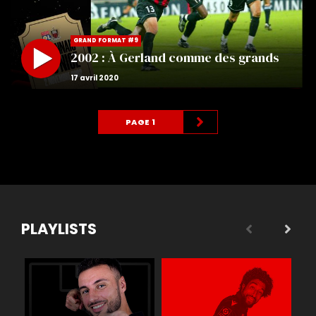
GRAND FORMAT #9
2002 : À Gerland comme des grands
PAGE 1
PLAYLISTS
 légende
Buts
Réactions