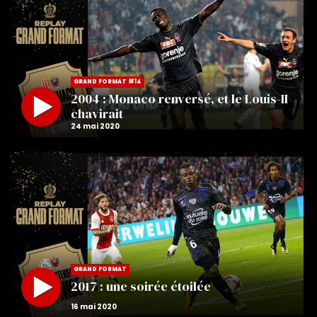
GRAND FORMAT #14
2004 : Monaco renversé, et le Louis-II
chavirait
GRAND FORMAT
2017 : une soirée étoilée