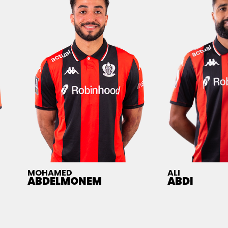
MOHAMED
ALI
ABDELMONEM
ABDI