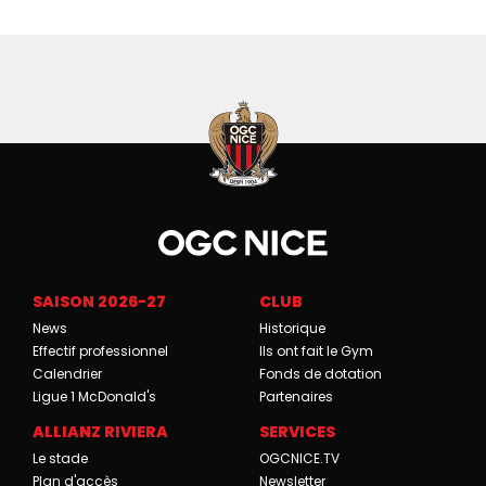
SAISON 2026-27
CLUB
News
Historique
Effectif professionnel
Ils ont fait le Gym
Calendrier
Fonds de dotation
Ligue 1 McDonald's
Partenaires
ALLIANZ RIVIERA
SERVICES
Le stade
OGCNICE.TV
Plan d'accès
Newsletter