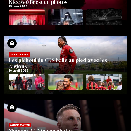
Nice 6-0 Brest en photos
SUPPORTERS
Les pichoui du CDS balle au pied avec les
Aiglons
ALBUM MATCH
Monaco 2-1 Nice en photos