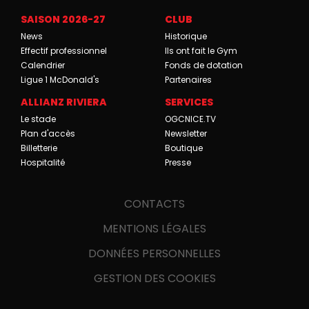
SAISON 2026-27
CLUB
News
Historique
Effectif professionnel
Ils ont fait le Gym
Calendrier
Fonds de dotation
Ligue 1 McDonald's
Partenaires
ALLIANZ RIVIERA
SERVICES
Le stade
OGCNICE.TV
Plan d'accès
Newsletter
Billetterie
Boutique
Hospitalité
Presse
CONTACTS
MENTIONS LÉGALES
DONNÉES PERSONNELLES
GESTION DES COOKIES