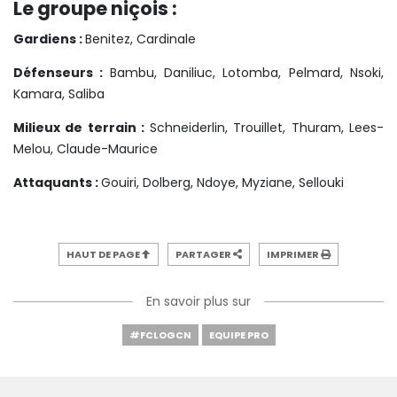
Le groupe niçois :
Gardiens :
Benitez, Cardinale
Défenseurs :
Bambu, Daniliuc, Lotomba, Pelmard, Nsoki,
Kamara, Saliba
Milieux de terrain :
Schneiderlin, Trouillet, Thuram, Lees-
Melou, Claude-Maurice
Attaquants :
Gouiri, Dolberg, Ndoye, Myziane, Sellouki
HAUT DE PAGE
PARTAGER
IMPRIMER
En savoir plus sur
#FCLOGCN
EQUIPE PRO