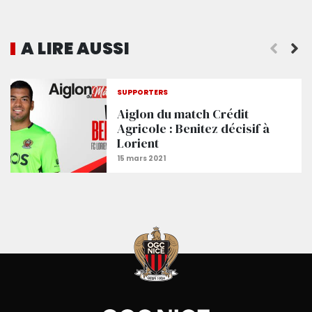
A LIRE AUSSI
Le film de Lorient - Nice (1-1)
SUPPORTERS
Aiglon du match Crédit
Agricole : Benitez décisif à
Lorient