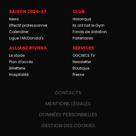
SAISON 2026-27
CLUB
News
Historique
Effectif professionnel
Ils ont fait le Gym
Calendrier
Fonds de dotation
Ligue 1 McDonald's
Partenaires
ALLIANZ RIVIERA
SERVICES
Le stade
OGCNICE.TV
Plan d'accès
Newsletter
Billetterie
Boutique
Hospitalité
Presse
CONTACTS
MENTIONS LÉGALES
DONNÉES PERSONNELLES
GESTION DES COOKIES