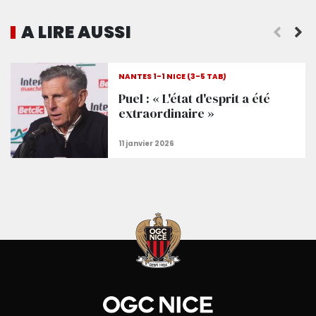
A LIRE AUSSI
Il y a 12 ans, à la Beaujoire...
NANTES 1-1 NICE (3-5 TAB)
Puel : « L'état d'esprit a été
extraordinaire »