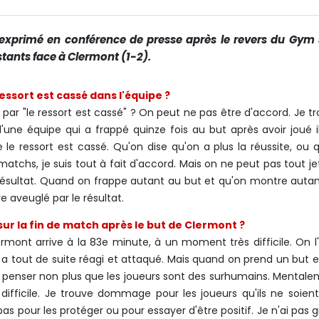
t exprimé en conférence de presse après le revers du Gym 
stants face à Clermont (1-2).
essort est cassé dans l'équipe ?
par "le ressort est cassé" ? On peut ne pas être d'accord. Je t
d'une équipe qui a frappé quinze fois au but après avoir joué i
 le ressort est cassé. Qu'on dise qu'on a plus la réussite, ou 
 matchs, je suis tout à fait d'accord. Mais on ne peut pas tout je
résultat. Quand on frappe autant au but et qu'on montre auta
re aveuglé par le résultat.
e sur la fin de match après le but de Clermont ?
mont arrive à la 83e minute, à un moment très difficile. On l
 a tout de suite réagi et attaqué. Mais quand on prend un but e
s penser non plus que les joueurs sont des surhumains. Mental
difficile. Je trouve dommage pour les joueurs qu'ils ne soien
s pour les protéger ou pour essayer d'être positif. Je n'ai pas 