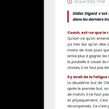
23 avril 2023, 17h18
Didier Digard s’es
dans les derniers in
Coach, est-ce que le r
Qu'est-ce qu'on entend 
ça très dur qu'on dise 
moins de trois jours que
arrive plus à gagner les
la poubelle à cause du 
choses, il ne faut pas êt
Il y avait de la fatigu
Le deuxième but de Cler
après le premier but, on
de match, il ne faut pa
et physiquement, c'est 
récompensés. Ce n'est pa