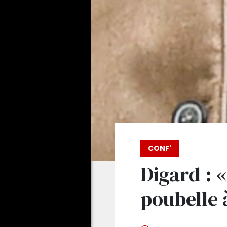
CONF'
Digard : «
poubelle 