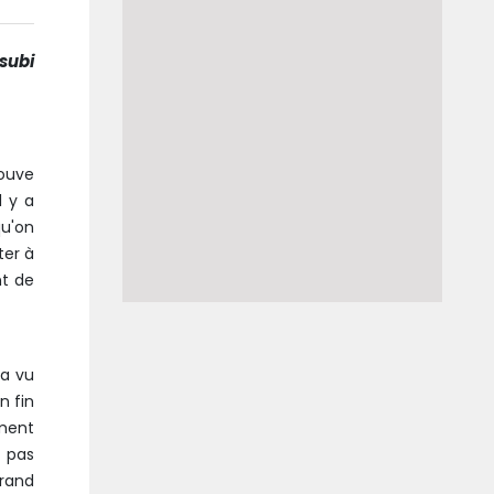
subi
rouve
l y a
qu'on
ter à
nt de
'a vu
n fin
ement
t pas
grand