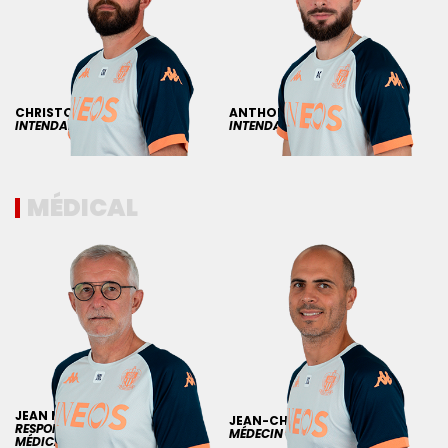
CHRISTOPHER
MELA
ANTHONY
CAUVIN
INTENDANT
INTENDANT
MÉDICAL
JEAN MARC
LABORDERIE
JEAN-CHRISTOPHE
GARCIA
RESPONSABLE DU SERVICE
MÉDECIN
MÉDICAL