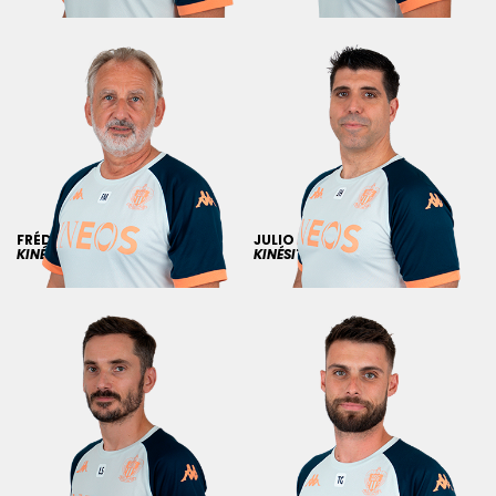
FRÉDÉRIC
MANKOWSKI
JULIO
HUECAS
KINÉSITHÉRAPEUTE
KINÉSITHÉRAPEUTE