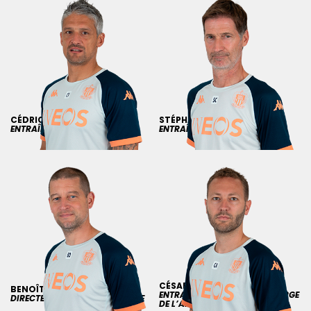
CÉDRIC
VARRAULT
STÉPHANE
CASSARD
ENTRAÎNEUR ADJOINT
ENTRAÎNEUR DES GARDIENS
CÉSAR
ARGHIRUDIS
BENOÎT
DELAVAL
ENTRAÎNEUR ADJOINT EN CHARGE
DIRECTEUR DE LA PERFORMANCE
DE L’ANALYSE DU JEU