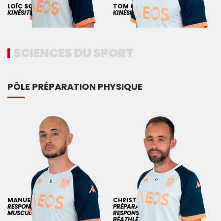
LOÏC
SCHWARTZE
TOM
GALBOIS
KINÉSITHÉRAPEUTE
KINÉSITHÉRAPEUTE
SCIENCES DU SPORT
PÔLE PRÉPARATION PHYSIQUE
MANUEL
LACROIX
CHRISTOPHER
JURAS
RESPONSABLE
PRÉPARATEUR PHYSIQUE
MUSCULATION/PRÉVENTION
RESPONSABLE DE LA
RÉATHLÉTISATION