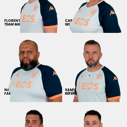
FLORENT
GOIRAN
CAROLE
CAMPET
TEAM MANAGER
SECRÉTAIRE SPORTIVE
NABIL
OULED-GHARBIA
SAMIR
ROUAFI
FAMILY CARE
RÉFÉRENT INTENDANT