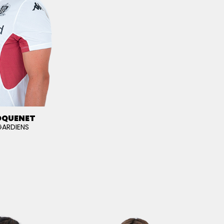
OQUENET
GARDIENS