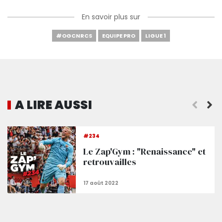
En savoir plus sur
#OGCNRCS
EQUIPE PRO
LIGUE 1
A LIRE AUSSI
La conf' après Nice 1-1 Strasbourg
#234
Le Zap'Gym : "Renaissance" et
retrouvailles