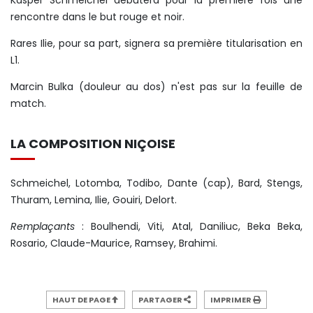
Kasper Schmeichel débutera pour la première fois une
rencontre dans le but rouge et noir.
Rares Ilie, pour sa part, signera sa première titularisation en
L1.
Marcin Bulka (douleur au dos) n'est pas sur la feuille de
match.
LA COMPOSITION NIÇOISE
Schmeichel, Lotomba, Todibo, Dante (cap), Bard, Stengs,
Thuram, Lemina, Ilie, Gouiri, Delort.
Remplaçants
: Boulhendi, Viti, Atal, Daniliuc, Beka Beka,
Rosario, Claude-Maurice, Ramsey, Brahimi.
HAUT DE PAGE
PARTAGER
IMPRIMER