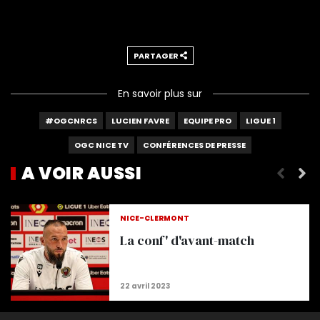
PARTAGER
En savoir plus sur
#OGCNRCS
LUCIEN FAVRE
EQUIPE PRO
LIGUE 1
OGC NICE TV
CONFÉRENCES DE PRESSE
A VOIR AUSSI
Paroles d'avant-match
NICE-CLERMONT
La conf' d'avant-match