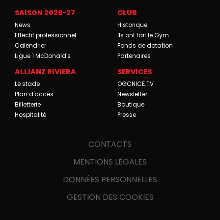
SAISON 2026-27
CLUB
News
Historique
Effectif professionnel
Ils ont fait le Gym
Calendrier
Fonds de dotation
Ligue 1 McDonald's
Partenaires
ALLIANZ RIVIERA
SERVICES
Le stade
OGCNICE.TV
Plan d'accès
Newsletter
Billetterie
Boutique
Hospitalité
Presse
CONTACTS
MENTIONS LÉGALES
DONNÉES PERSONNELLES
GESTION DES COOKIES