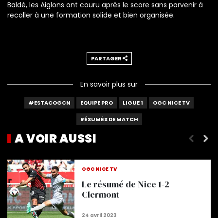
Baldé, les Aiglons ont couru après le score sans parvenir à
recoller à une formation solide et bien organisée.
PARTAGER
En savoir plus sur
#ESTACOGCN
EQUIPE PRO
LIGUE 1
OGC NICE TV
RÉSUMÉS DE MATCH
A VOIR AUSSI
Le résumé de la victoire à Monaco !
OGC NICE TV
Le résumé de Nice 1-2
Clermont