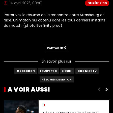
14 avril 2025, 00h01
DURÉE: 2'30
Retrouvez le résumé de la rencontre entre Strasbourg et
Nice. Un match nul obtenu dans les tous derniers instants
du match. (photo Eyefinity prod)
PARTAGER
En savoir plus sur
#RCSOGCN
EQUIPE PRO
LIGUE 1
OGC NICE TV
RÉSUMÉS DE MATCH
A VOIR AUSSI
Nice 1-1 Bodø/Glimt : le résumé vidéo
L1