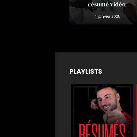
résumé vidéo
PLAYLISTS
m
Matchs de légende
Buts