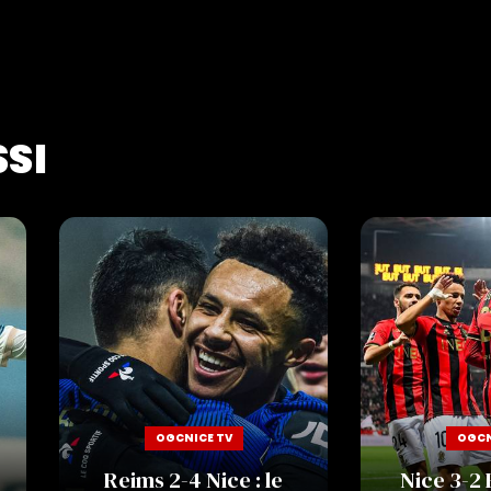
SSI
OGCNICE TV
OGCN
Reims 2-4 Nice : le
Nice 3-2 