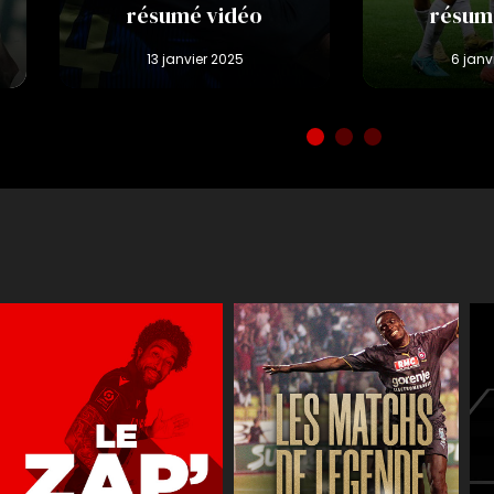
résumé vidéo
résum
Réactions
JT des jeune