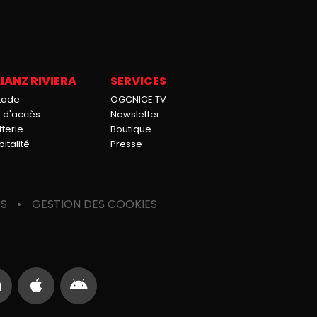
IANZ RIVIERA
SERVICES
stade
OGCNICE.TV
n d'accès
Newsletter
tterie
Boutique
italité
Presse
ES
GESTION DES COOKIES