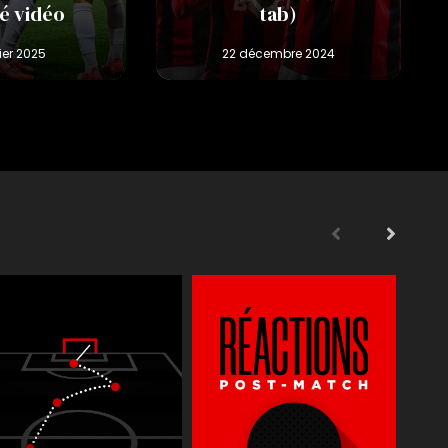
é vidéo
tab)
s
Supporters
Reportages