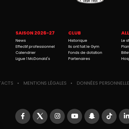
SAISON 2026-27
CLUB
ALL
News
Historique
Le 
Effectif professionnel
Ils ont fait le Gym
Pla
Calendrier
Fonds de dotation
Bille
Ligue 1 McDonald's
Partenaires
Hosp
TACTS
MENTIONS LÉGALES
DONNÉES PERSONNELL