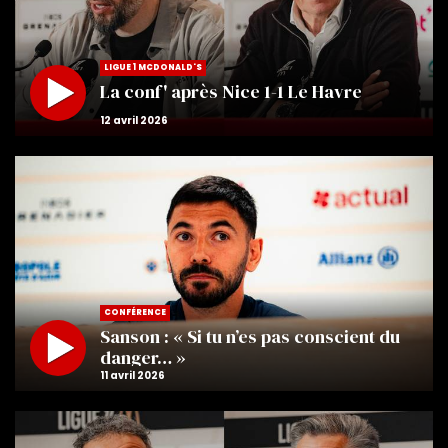
LIGUE 1 MCDONALD'S
La conf' après Nice 1-1 Le Havre
CONFÉRENCE
Sanson : « Si tu n’es pas conscient du
danger… »