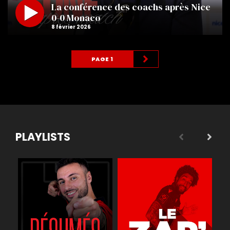
La conférence des coachs après Nice
0-0 Monaco
PAGE 1
PLAYLISTS
 légende
Buts
Réactions