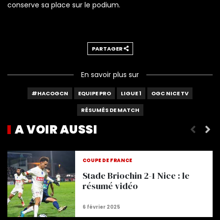
conserve sa place sur le podium.
PARTAGER
En savoir plus sur
#HACOGCN
EQUIPE PRO
LIGUE 1
OGC NICE TV
RÉSUMÉS DE MATCH
A VOIR AUSSI
Nice 3-2 Rennes : le résumé vidéo
COUPE DE FRANCE
Stade Briochin 2-1 Nice : le
résumé vidéo