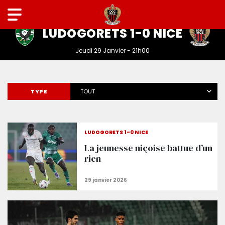
LIGUE EUROPA
LUDOGORETS 1-0 NICE
Jeudi 29 Janvier - 21h00
TYPE
TOUT
LUDOGORETS 1-0 NICE
La jeunesse niçoise battue d’un
rien