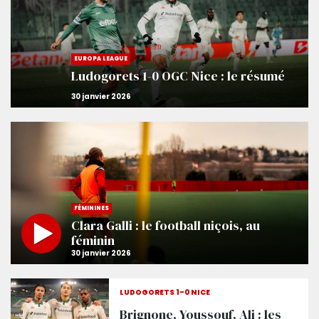
EUROPA LEAGUE
Ludogorets 1-0 OGC Nice : le résumé
FÉMININES
Clara Galli : le football niçois, au
féminin
LUDOGORETS 1-0 NICE
Brignone, Youssouf, Ali : les