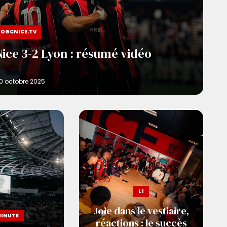
OGCNICE.TV
Nice 3-2 Lyon : résumé vidéo
L1
Joie dans le vestiaire,
MINUTE
réactions : le succès