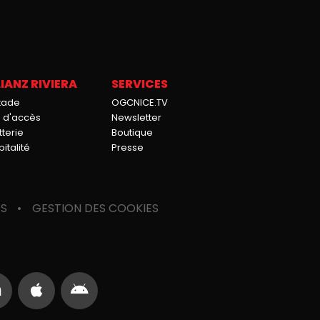
IANZ RIVIERA
SERVICES
stade
OGCNICE.TV
n d'accès
Newsletter
tterie
Boutique
italité
Presse
ES
GESTION DES COOKIES