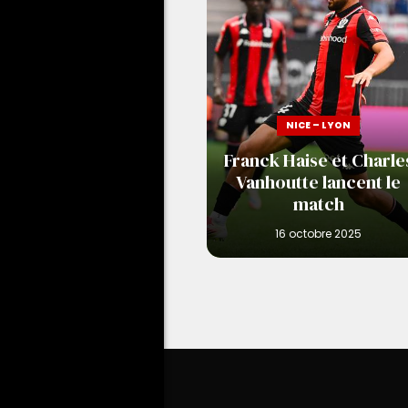
NICE – LYON
Franck Haise et Charle
Vanhoutte lancent le
match