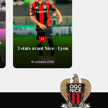
L1
s
3 stats avant Nice - Lyon