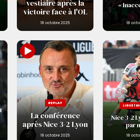
e
vestiaire après la
« Inacc
victoire face à l'OL
REPLAY
LIGUE 1 
t
La conférence
Nice 3-2 L
après Nice 3-2 Lyon
par 