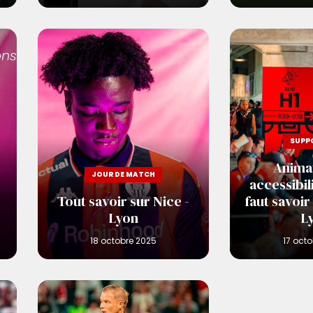
SUPP
Animat
JOUR DE MATCH
accessibili
Tout savoir sur Nice -
faut savoir
Lyon
L