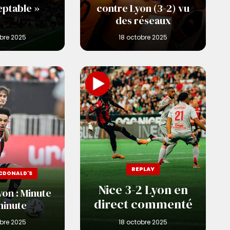
eptable »
contre Lyon (3-2) vu
des réseaux
REPLAY
MCDONALD'S
Nice 3-2 Lyon en
yon : Minute
direct commenté
minute