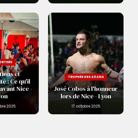
ORTERS
ions et
TROPHÉE DES 40 ANS
té : Ce qu'il
 avant Nice -
José Cobos à l'honneur
yon
lors de Nice - Lyon