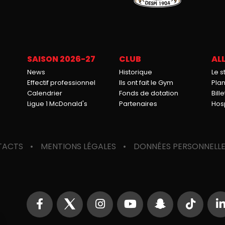
SAISON 2026-27
CLUB
ALL
News
Historique
Le 
Effectif professionnel
Ils ont fait le Gym
Pla
Calendrier
Fonds de dotation
Bille
Ligue 1 McDonald's
Partenaires
Hosp
TACTS
MENTIONS LÉGALES
DONNÉES PERSONNELL