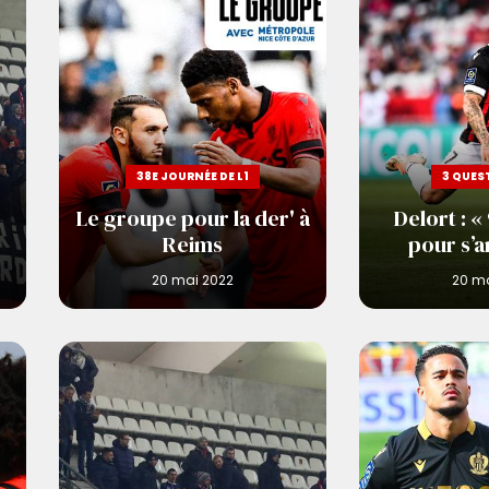
38E JOURNÉE DE L1
3 QUEST
Le groupe pour la der' à
Delort : «
Reims
pour s’a