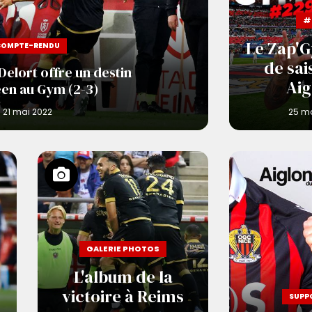
#
Le Zap'Gy
COMPTE-RENDU
de sai
 Delort offre un destin
Aig
en au Gym (2-3)
GALERIE PHOTOS
L'album de la
victoire à Reims
SUPP