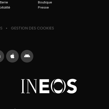
tterie
Boutique
italité
Presse
ES
GESTION DES COOKIES