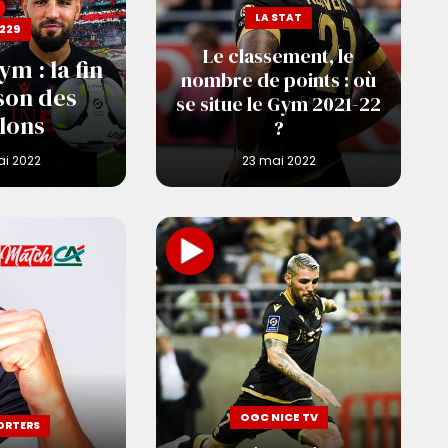
LA STAT
229
Le classement, le
m : la fin
nombre de points : où
son des
se situe le Gym 2021-22
lons
?
OGC NICE TV
ORTERS