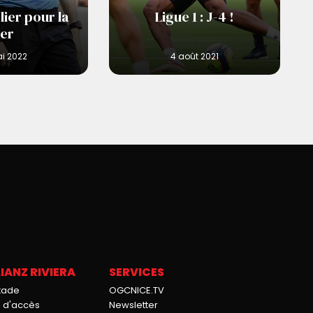
lier pour la
Ligue 1 : J-4 !
er
IANZ RIVIERA
SERVICES
stade
OGCNICE.TV
n d'accès
Newsletter