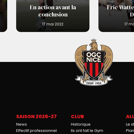
En action avant la
Eric Watte
conclusion
D
SAISON 2026-27
CLUB
ALL
News
Historique
Le 
Effectif professionnel
Ils ont fait le Gym
Pla