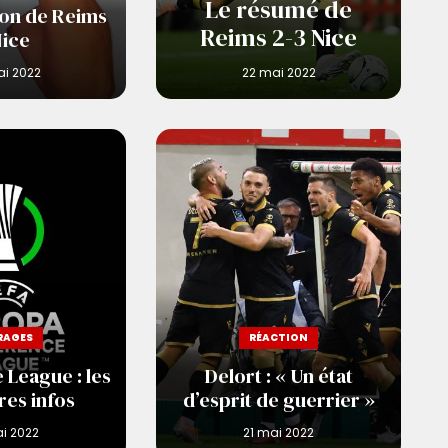
Le résumé de
glon de Reims
Reims 2-3 Nice
Nice
RAGES
RÉACTION
League : les
Delort : « Un état
es infos
d’esprit de guerrier »