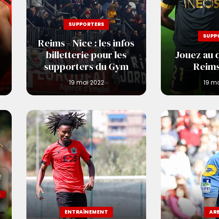
SUPPORTERS
SUPP
Reims - Nice : les infos
billetterie pour les
Jouez au q
supporters du Gym
Reims
ENTRAÎNEMENT
AR