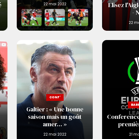
é
Elisez l'Ai
- 
CONF'
BAR
Galtier : « Une bonne
saison mais un goût
Conference 
amer… »
premièr