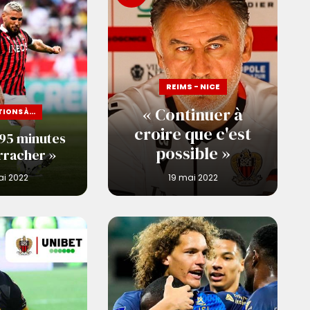
REIMS - NICE
« Continuer à
IONS À...
croire que c'est
 95 minutes
possible »
rracher »