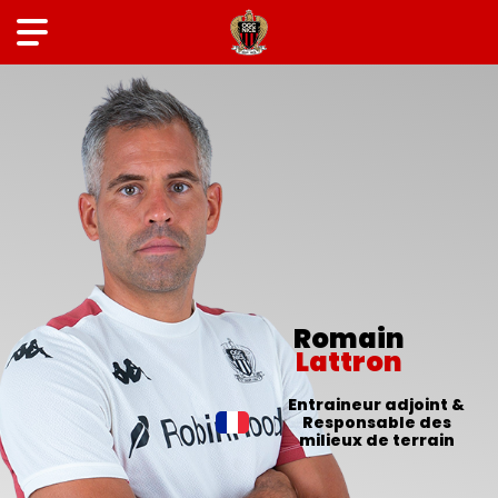
Romain
Lattron
Entraineur adjoint &
Responsable des
milieux de terrain