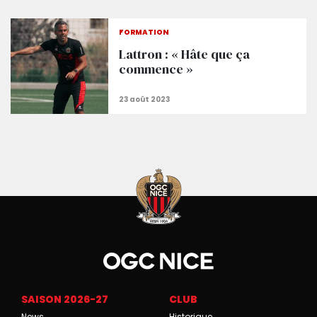
Lattron : « J'attends un sentiment de revanche »
FORMATION
Lattron : « Hâte que ça
commence »
SAISON 2026-27
CLUB
News
Historique