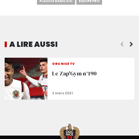
FLAVIUS DANILIUC
EQUIPE PRO
A LIRE AUSSI
Tombeur de Rennes, le Gym grappille 4 places a
OGC NICE TV
Le Zap'Gym n°190