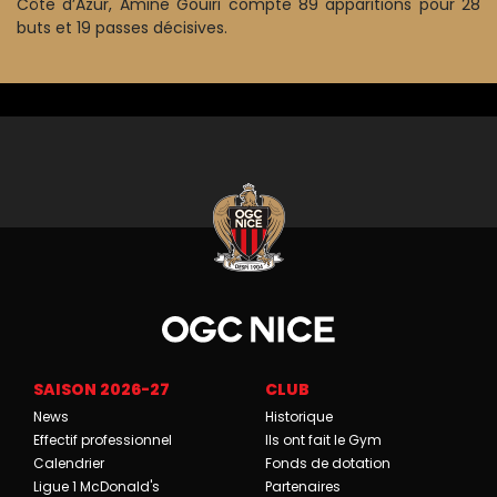
Côte d’Azur, Amine Gouiri compte 89 apparitions pour 28
buts et 19 passes décisives.
SAISON 2026-27
CLUB
News
Historique
Effectif professionnel
Ils ont fait le Gym
Calendrier
Fonds de dotation
Ligue 1 McDonald's
Partenaires