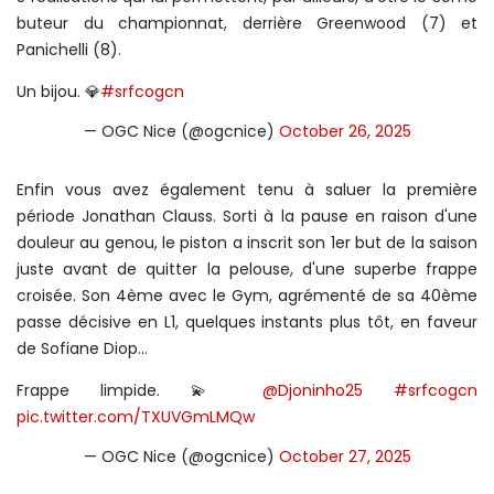
buteur du championnat, derrière Greenwood (7) et
Panichelli (8).
Un bijou. 💎
#srfcogcn
— OGC Nice (@ogcnice)
October 26, 2025
Enfin vous avez également tenu à saluer la première
période Jonathan Clauss. Sorti à la pause en raison d'une
douleur au genou, le piston a inscrit son 1er but de la saison
juste avant de quitter la pelouse, d'une superbe frappe
croisée. Son 4ème avec le Gym, agrémenté de sa 40ème
passe décisive en L1, quelques instants plus tôt, en faveur
de Sofiane Diop...
Frappe limpide. 💫
@Djoninho25
#srfcogcn
pic.twitter.com/TXUVGmLMQw
— OGC Nice (@ogcnice)
October 27, 2025