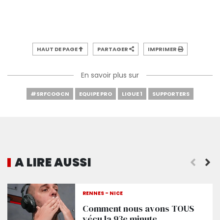
HAUT DE PAGE
PARTAGER
IMPRIMER
En savoir plus sur
#SRFCOGCN
EQUIPE PRO
LIGUE 1
SUPPORTERS
A LIRE AUSSI
Tout savoir sur Rennes - Nice
RENNES - NICE
Comment nous avons TOUS
vécu la 93e minute