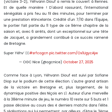
(victoire 3-2), Yéhvann Diouf a remis le couvert à Rennes.
Et de quelle manière ! D'abord rassurant, l'international
sénégalais a pris feu au fil des minutes, pour terminer par
une prestation étincelante. Crédité d'un 7/10 dans l'Équipe,
le portier fait partie du 11 type de ce 9ème chapitre de la
saison et, avec 6 arrêts, dont un exceptionnel sur une tête
de Jacquet, a grandement contibué à ce succès ramené
de Bretagne.
Super Yéhv’ 🦸‍♂️
#srfcogcn
pic.twitter.com/Ox1UgycAjw
— OGC Nice (@ogcnice)
October 27, 2025
Comme face à Lyon, Yéhvann Diouf est suivi par Sofiane
Diop sur le podium de cette élection. L'autre grand artisan
de la victoire en Bretagne et, plus largement, de la
dynamique positive des Niçois en L1. Auteur d'une merveille
à la 38ème minute de jeu, le numéro 10 reste sur 5 buts et 1
passe décisive au cours des 4 derniers matchs dans l'élite.
5 réalisations qui lui permettent, par ailleurs, d'être le 3ème