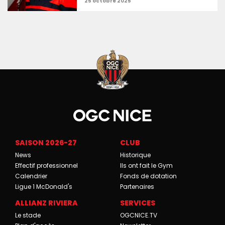
SAISON 2026-27
CLUB
News
Historique
Effectif professionnel
Ils ont fait le Gym
Calendrier
Fonds de dotation
Ligue 1 McDonald's
Partenaires
ALLIANZ RIVIERA
SERVICES
Le stade
OGCNICE.TV