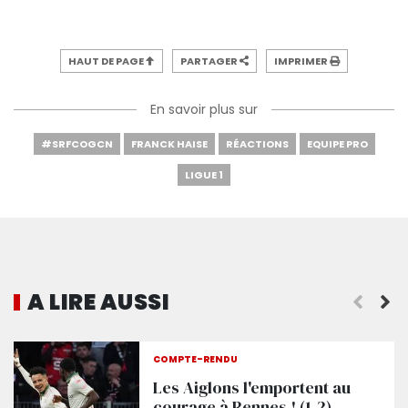
HAUT DE PAGE
PARTAGER
IMPRIMER
En savoir plus sur
#SRFCOGCN
FRANCK HAISE
RÉACTIONS
EQUIPE PRO
LIGUE 1
A LIRE AUSSI
COMPTE-RENDU
Les Aiglons l'emportent au
courage à Rennes ! (1-2)