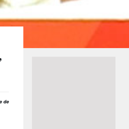
,
e de