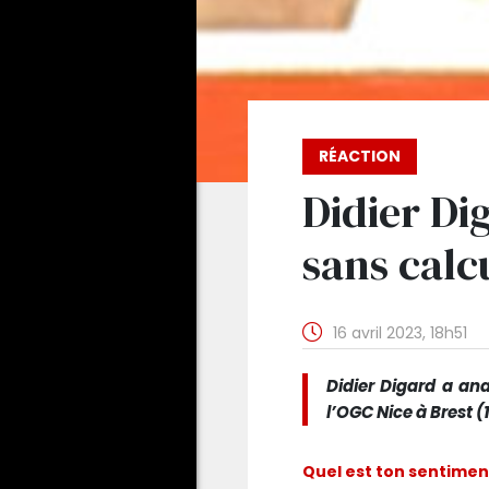
RÉACTION
Didier Di
sans calc
16 avril 2023, 18h51
Didier Digard a an
l’OGC Nice à Brest (
Quel est ton sentiment