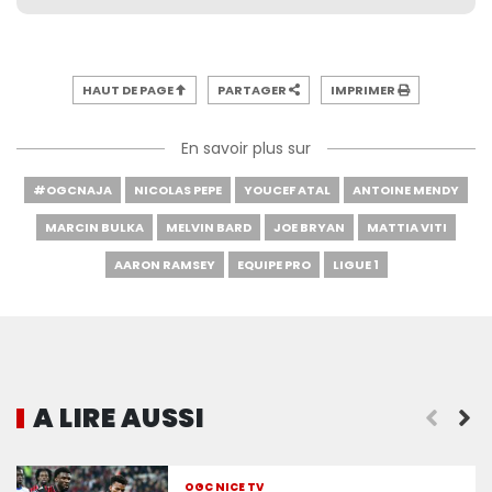
HAUT DE PAGE
PARTAGER
IMPRIMER
En savoir plus sur
#OGCNAJA
NICOLAS PEPE
YOUCEF ATAL
ANTOINE MENDY
MARCIN BULKA
MELVIN BARD
JOE BRYAN
MATTIA VITI
AARON RAMSEY
EQUIPE PRO
LIGUE 1
A LIRE AUSSI
Les réactions d'après-match
OGC NICE TV