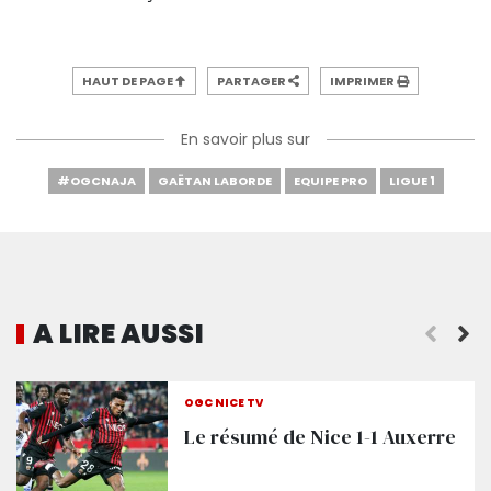
HAUT DE PAGE
PARTAGER
IMPRIMER
En savoir plus sur
#OGCNAJA
GAËTAN LABORDE
EQUIPE PRO
LIGUE 1
A LIRE AUSSI
Les réactions d'après-match
OGC NICE TV
Le résumé de Nice 1-1 Auxerre