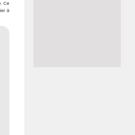
e. Ce
ier à