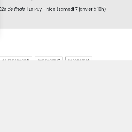
2e de finale
| Le Puy - Nice (samedi 7 janvier à 18h)
HAUT DE PAGE
PARTAGER
IMPRIMER
En savoir plus sur
#LPF43OGCN
EQUIPE PRO
COUPE DE FRANCE