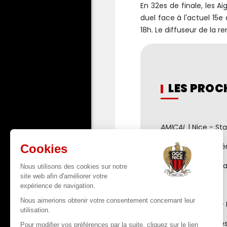
En 32es de finale, les A
duel face à l'actuel 15
18h. Le diffuseur de la r
LES PROC
AMICAL
| Nice - St
AMICAL
| Nice - Gé
AMICAL
| Nice - Ata
__________
Ligue 1, J16
| Nice - 
Ligue 1, J17
| Rennes 