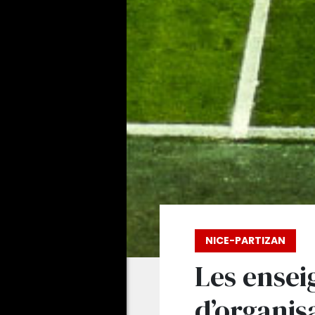
NICE-PARTIZAN
Les ensei
d’organis