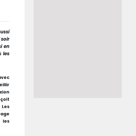
aussi
 soir
si en
 les
 avec
llir
xion
çoit
 Les
tage
 les