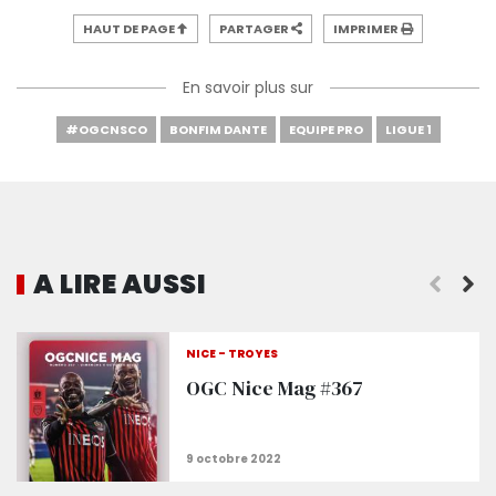
HAUT DE PAGE
PARTAGER
IMPRIMER
En savoir plus sur
#OGCNSCO
BONFIM DANTE
EQUIPE PRO
LIGUE 1
A LIRE AUSSI
Delort : « Ça ne m'était jamais arrivé... »
NICE - TROYES
OGC Nice Mag #367