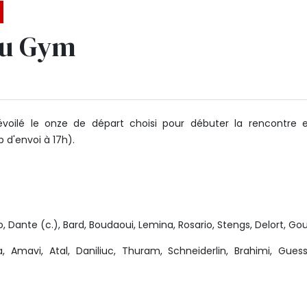
du Gym
évoilé le onze de départ choisi pour débuter la rencontre 
 d'envoi à 17h).
 Dante (c.), Bard, Boudaoui, Lemina, Rosario, Stengs, Delort, Goui
, Amavi, Atal, Daniliuc, Thuram, Schneiderlin, Brahimi, Gues