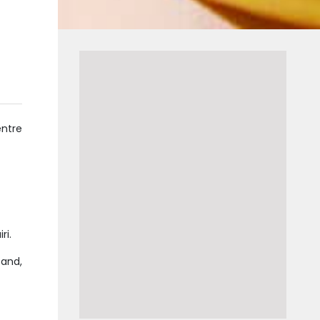
entre
ri.
sand,