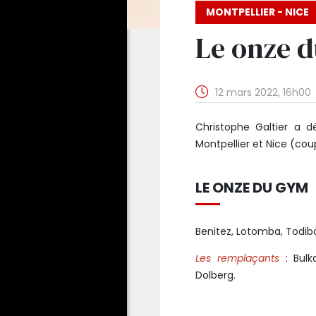
MONTPELLIER - NICE
Le onze 
12 mars 2022, 16h00
Christophe Galtier a d
Montpellier et Nice (coup
LE ONZE DU GYM
Benitez, Lotomba, Todibo,
Les remplaçants
: Bulka
Dolberg.