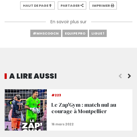
HAUT DE PAGE
PARTAGER
IMPRIMER
En savoir plus sur
#MHSCOGCN
EQUIPE PRO
LIGUE 1
A LIRE AUSSI
Le Gym s'arrache et ramène 1 point de Montpellie
#223
Le Zap'Gym : match nul au
courage à Montpellier