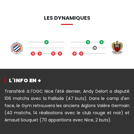
LES DYNAMIQUES
L'INFO EN +
Transféré à l'OGC Nice l'été dernier, Andy Delort a disputé
106 matchs avec la Paillade (47 buts). Dans le camp d'en
face, le Gym retrouvera les anciens Aiglons Valère Germain
(40 matchs, 14 réalisations avec le club rouge et noir) et
Arnaud Souquet (70 apparitions avec Nice, 2 buts).