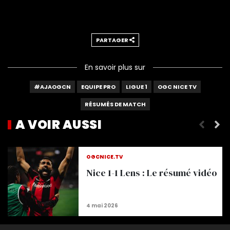
PARTAGER
En savoir plus sur
#AJAOGCN
EQUIPE PRO
LIGUE 1
OGC NICE TV
RÉSUMÉS DE MATCH
A VOIR AUSSI
Nice 1-1 Strasbourg : Le résumé vidéo
OGCNICE.TV
Nice 1-1 Lens : Le résumé vidéo