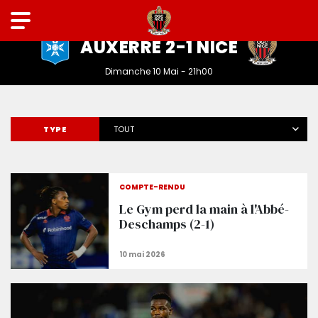
LIGUE 1 MCDONALD'S
AUXERRE 2-1 NICE
Dimanche 10 Mai - 21h00
TYPE
TOUT
COMPTE-RENDU
Le Gym perd la main à l'Abbé-
Deschamps (2-1)