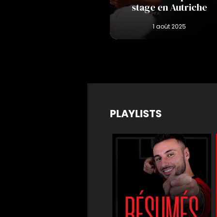
stage en Autriche
PLAYLISTS
m
Matchs de légende
Buts