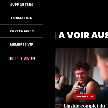
SUPPORTERS
FORMATION
PARTENAIRES
A VOIR AU
MEMBRES VIP
e making-of
FR
|
EN
OGCNICE.TV
L'inside complet du