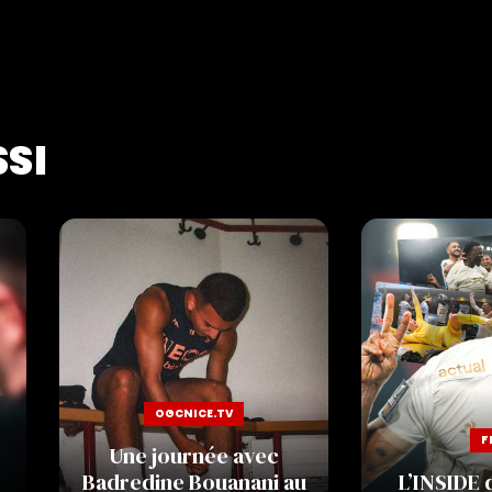
SSI
OGCNICE.TV
F
Une journée avec
Badredine Bouanani au
L’INSIDE d