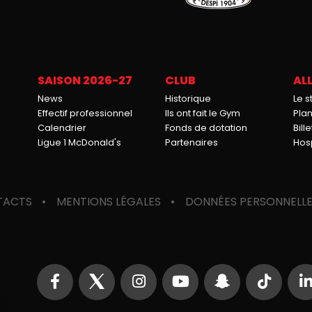
SAISON 2026-27
CLUB
ALL
News
Historique
Le 
Effectif professionnel
Ils ont fait le Gym
Pla
Calendrier
Fonds de dotation
Bille
Ligue 1 McDonald's
Partenaires
Hosp
TACTS
MENTIONS LÉGALES
DONNÉES PERSONNELL