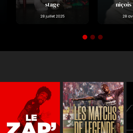
stage
niçois
Réactions
JT des jeune