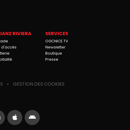
IANZ RIVIERA
SERVICES
stade
OGCNICE.TV
n d'accès
Newsletter
tterie
Boutique
italité
Presse
ES
GESTION DES COOKIES