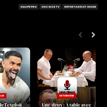
EQUIPE PRO
OGC NICE TV
REPORTAGES ET INSIDE
ILM
INTERVIEW
e l’exploit
Une/deux : À table avec