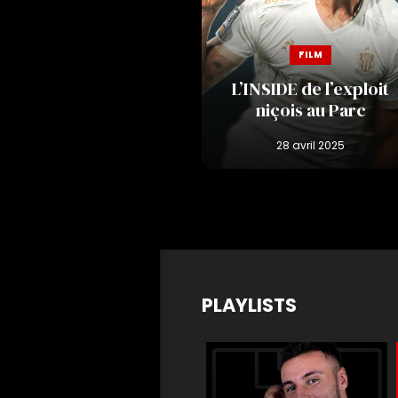
FILM
L’INSIDE de l’exploit
niçois au Parc
PLAYLISTS
m
Matchs de légende
Buts