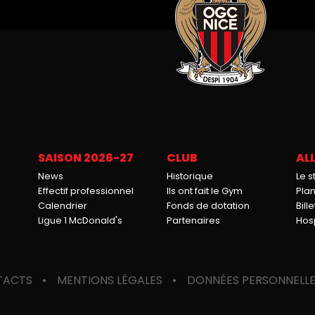
SAISON 2026-27
CLUB
ALL
News
Historique
Le 
Effectif professionnel
Ils ont fait le Gym
Pla
Calendrier
Fonds de dotation
Bille
Ligue 1 McDonald's
Partenaires
Hosp
TACTS
MENTIONS LÉGALES
DONNÉES PERSONNELL