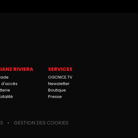
IANZ RIVIERA
SERVICES
stade
OGCNICE.TV
n d'accès
Newsletter
tterie
Boutique
italité
Presse
ES
GESTION DES COOKIES