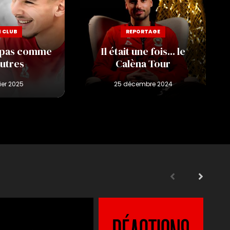
I CLUB
REPORTAGE
 pas comme
Il était une fois... le
autres
Calèna Tour
s
Supporters
Reportages