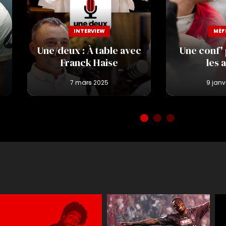
INTERVIEW
MÈF
Une/deux : À table avec
Une conf'
Franck Haise
les 
Réactions
JT des jeune