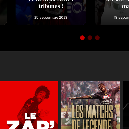
tribunes !
ma
Réactions
JT des jeune