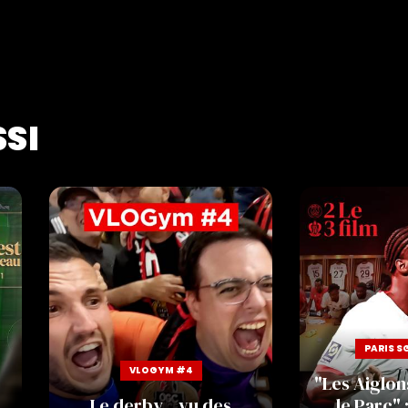
SSI
PARIS S
VLOGYM #4
"Les Aiglon
Le derby... vu des
le Parc" :