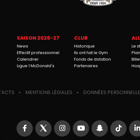
SAISON 2026-27
CLUB
ALL
News
Historique
Le 
Effectif professionnel
Ils ont fait le Gym
Pla
Calendrier
Fonds de dotation
Bille
Ligue 1 McDonald's
Partenaires
Hosp
TACTS
MENTIONS LÉGALES
DONNÉES PERSONNELL