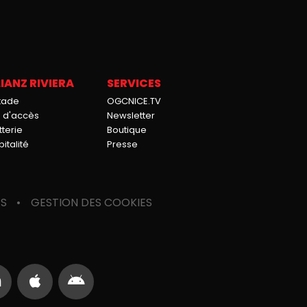
IANZ RIVIERA
SERVICES
stade
OGCNICE.TV
n d'accès
Newsletter
tterie
Boutique
italité
Presse
ES
GESTION DES COOKIES