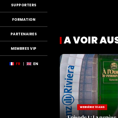
SUPPORTERS
FORMATION
PARTENAIRES
A VOIR AU
MEMBRES VIP
re !
FR
|
EN
WEBSÉRIE 10 ANS
Episode 1 : La genèse