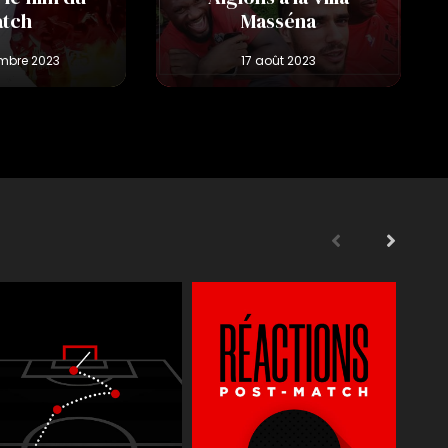
tch
Masséna
s
Supporters
Reportages