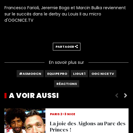
Francesco Farioli, Jeremie Boga et Marcin Bulka reviennent
sur le succès dans le derby au Louis II au micro
d'OGCNICE.TV
PARTAGER
En savoir plus sur
#ASMOGCN
EQUIPE PRO
LIGUE 1
OGC NICE TV
RÉACTIONS
A VOIR AUSSI
Les réactions d'après-match
PARIS 2-3 NICE
La joie des Aiglons au Parc des
Princes !