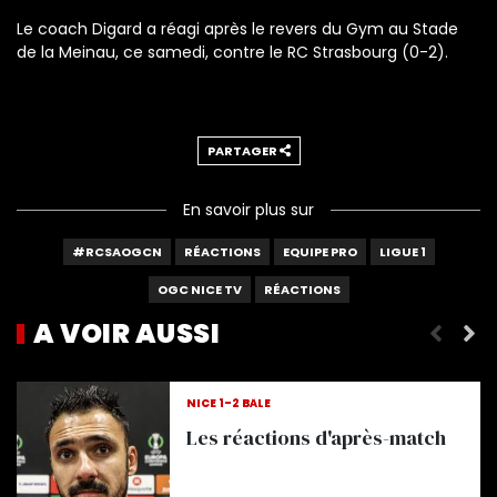
Le coach Digard a réagi après le revers du Gym au Stade
de la Meinau, ce samedi, contre le RC Strasbourg (0-2).
PARTAGER
En savoir plus sur
#RCSAOGCN
RÉACTIONS
EQUIPE PRO
LIGUE 1
OGC NICE TV
RÉACTIONS
A VOIR AUSSI
Les réactions d'après-match
NICE 1-2 BÂLE
Les réactions d'après-match