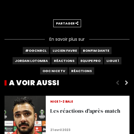
PARTAGER
En savoir plus sur
#OGCNRCL
LUCIEN FAVRE
BONFIM DANTE
JORDAN LOTOMBA
RÉACTIONS
EQUIPE PRO
LIGUE 1
OGC NICE TV
RÉACTIONS
A VOIR AUSSI
Les réactions d'après-match
NICE 1-2 BÂLE
Les réactions d'après-match