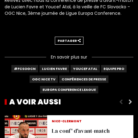
Revivez avec nous la conférence de presse d'avant-match
de Lucien Favre et Youcef Atal, à la veille de FC Slovacko -
OGC Nice, 3ème journée de Ligue Europa Conference.
PARTAGER
En savoir plus sur
#FCSOGCN
LUCIEN FAVRE
YOUCEF ATAL
EQUIPE PRO
OGC NICE TV
CONFÉRENCES DE PRESSE
EUROPA CONFERENCE LEAGUE
A VOIR AUSSI
Paroles d'avant-match
NICE-CLERMONT
La conf' d'avant-match