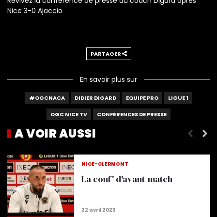
Revivez la conférence de presse du coach Digard après
Nice 3-0 Ajaccio
PARTAGER
En savoir plus sur
#OGCNACA
DIDIER DIGARD
EQUIPE PRO
LIGUE 1
OGC NICE TV
CONFÉRENCES DE PRESSE
A VOIR AUSSI
Paroles d'avant-match
NICE-CLERMONT
La conf' d'avant-match