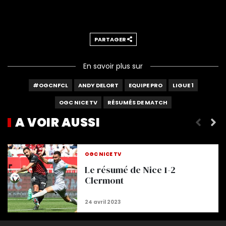
PARTAGER
En savoir plus sur
#OGCNFCL
ANDY DELORT
EQUIPE PRO
LIGUE 1
OGC NICE TV
RÉSUMÉS DE MATCH
A VOIR AUSSI
Le résumé de la victoire à Monaco !
OGC NICE TV
Le résumé de Nice 1-2
Clermont