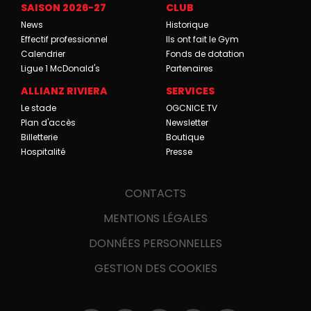
SAISON 2026-27
CLUB
News
Historique
Effectif professionnel
Ils ont fait le Gym
Calendrier
Fonds de dotation
Ligue 1 McDonald's
Partenaires
ALLIANZ RIVIERA
SERVICES
Le stade
OGCNICE.TV
Plan d'accès
Newsletter
Billetterie
Boutique
Hospitalité
Presse
CONTACTS
MENTIONS LÉGALES
DONNÉES PERSONNELLES
GESTION DES COOKIES