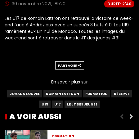
30 novembre 2021, 18h20
DURÉE: 2'40
Les U17 de Romain Lattron ont retrouvé la victoire ce week-
end face à Andrézieux avec un succès 3 buts à 0. Les U19
ramènent eux un nul de Monaco. Toutes les images du
week-end sont à retrouver dans le JT des jeunes #31.
PARTAGER
En savoir plus sur
JOHANN LOUVEL
ROMAIN LATTRON
FORMATION
RÉSERVE
U19
U17
LE JT DES JEUNES
A VOIR AUSSI
JT des jeunes #34 : la N3 arrache le nul
FORMATION