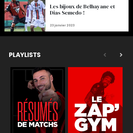
Les bijoux de Belhayane et
Dias Semedo !
PLAYLISTS
 légende
Buts
Réactions