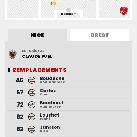
COUDERT
NICE
BREST
ENTRAÎNEUR
ENTRAÎNEUR
CLAUDE
ERIC
ROY
PUEL
REMPLACEMENTS
REMPLACEMENTS
Boudache
Mboup
46'
70'
Abdul Samed
Labeau-Lascary
Carlos
Diaz
74'
67'
Cho
Coulibaly
Boudaoui
Dina Ebimbe
84'
72'
Vanhoutte
Del Castillo
Louchet
82'
Wahi
Jansson
82'
Diop