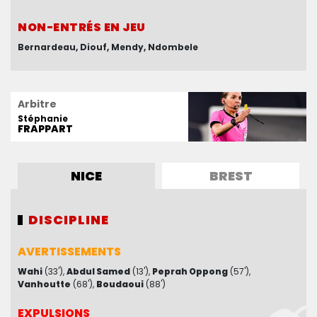
NON-ENTRÉS EN JEU
NON-ENTRÉS EN JEU
Bernardeau
Le Cardinal
Le Guen
Diouf
Mendy
Majecki
Ndombele
Makalou
Tousart
Zogbé
Arbitre
Stéphanie
FRAPPART
NICE
BREST
DISCIPLINE
DISCIPLINE
AVERTISSEMENTS
AVERTISSEMENTS
Wahi
Doumbia
(33')
(42')
Abdul Samed
Labeau-Lascary
(13')
Peprah Oppong
(44')
Coulibaly
(57')
(65')
Vanhoutte
(68')
Boudaoui
(88')
EXPULSIONS
EXPULSIONS