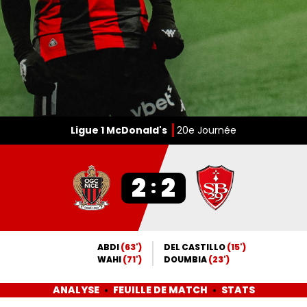
Ligue 1 McDonald's
20e Journée
2
2
:
ABDI
(63')
DEL CASTILLO
(15')
WAHI
(71')
DOUMBIA
(23')
ANALYSE
FEUILLE DE MATCH
STATS