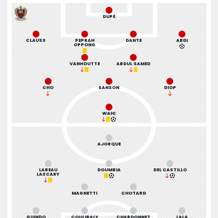
DUPÉ
CLAUSS
PEPRAH
DANTE
ABDI
OPPONG
VANHOUTTE
ABDUL SAMED
CHO
SANSON
DIOP
WAHI
AJORQUE
LABEAU
DOUMBIA
DEL CASTILLO
LASCARY
MAGNETTI
CHOTARD
GUINDO
COULIBALY
CHARDONNET
LALA