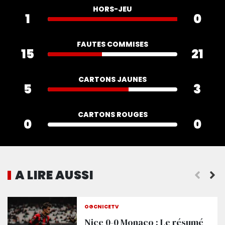
HORS-JEU
1
0
FAUTES COMMISES
15
21
CARTONS JAUNES
5
3
CARTONS ROUGES
0
0
A LIRE AUSSI
Tout savoir sur Nice - Brest (J20)
OGCNICETV
Nice 0-0 Monaco : Le résumé