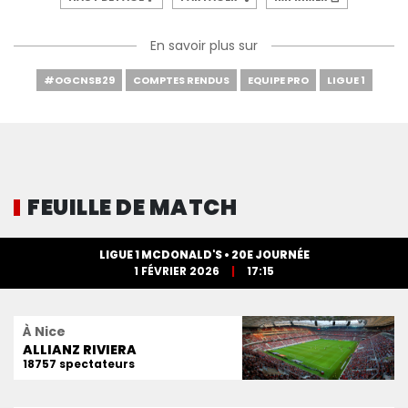
En savoir plus sur
#OGCNSB29
COMPTES RENDUS
EQUIPE PRO
LIGUE 1
FEUILLE DE MATCH
LIGUE 1 MCDONALD'S • 20E JOURNÉE
1 FÉVRIER 2026
17:15
À Nice
ALLIANZ RIVIERA
18757 spectateurs