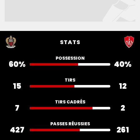
STATS
POSSESSION
60%
40%
TIRS
15
12
TIRS CADRÉS
7
2
PASSES RÉUSSIES
427
261